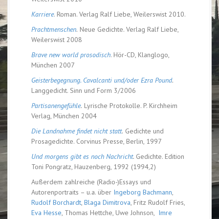
Karriere
. Roman. Verlag Ralf Liebe, Weilerswist 2010.
Prachtmenschen
.
Neue Gedichte. Verlag Ralf Liebe,
Weilerswist 2008
Brave new world prosodisch
. Hör-CD, Klanglogo,
München 2007
Geisterbegegnung. Cavalcanti und/oder Ezra Pound
.
Langgedicht. Sinn und Form 3/2006
Partisanengefühle
.
Lyrische Protokolle. P. Kirchheim
Verlag, München 2004
Die Landnahme findet nicht statt
.
Gedichte und
Prosagedichte. Corvinus Presse, Berlin, 1997
Und morgens gibt es noch Nachricht
.
Gedichte. Edition
Toni Pongratz, Hauzenberg, 1992 (1994,2)
Außerdem zahlreiche (Radio-)Essays und
Autorenportraits – u.a. über
Ingeborg Bachmann
,
Rudolf Borchardt
,
Blaga Dimitrova
, Fritz Rudolf Fries,
Eva Hesse
, Thomas Hettche, Uwe Johnson,
Imre