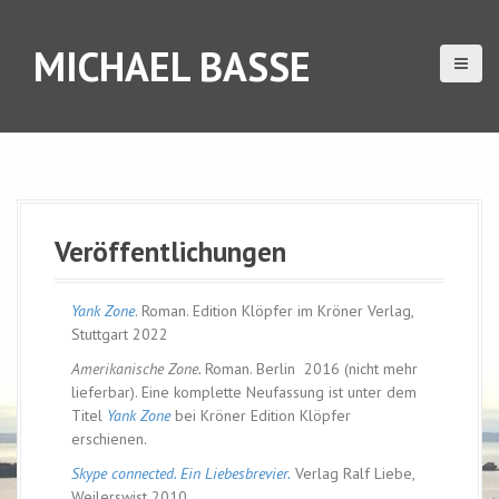
D
i
MICHAEL BASSE
r
e
k
t
z
u
m
I
n
Veröffentlichungen
h
a
Yank Zone
. Roman. Edition Klöpfer im Kröner Verlag,
l
Stuttgart 2022
t
Amerikanische Zone.
Roman. Berlin 2016 (nicht mehr
lieferbar). Eine komplette Neufassung ist unter dem
Titel
Yank Zone
bei Kröner Edition Klöpfer
erschienen.
Skype connected. Ein Liebesbrevier.
Verlag Ralf Liebe,
Weilerswist 2010