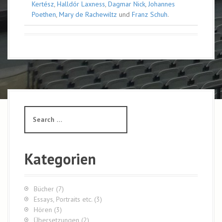
Kertész
,
Halldór Laxness
,
Dagmar Nick
,
Johannes
Poethen
,
Mary de Rachewiltz
und
Franz Schuh
.
S
e
a
r
c
Kategorien
h
f
o
Bücher
(7)
r
Essays, Portraits etc.
(3)
:
Hören
(3)
Übersetzungen
(2)