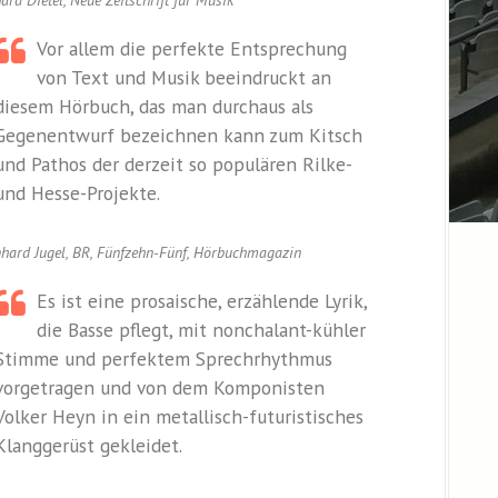
ard Dietel, Neue Zeitschrift für Musik
Vor allem die perfekte Entsprechung
von Text und Musik beeindruckt an
diesem Hörbuch, das man durchaus als
Gegenentwurf bezeichnen kann zum Kitsch
und Pathos der derzeit so populären Rilke-
und Hesse-Projekte.
hard Jugel, BR, Fünfzehn-Fünf, Hörbuchmagazin
Es ist eine prosaische, erzählende Lyrik,
die Basse pflegt, mit nonchalant-kühler
Stimme und perfektem Sprechrhythmus
vorgetragen und von dem Komponisten
Volker Heyn in ein metallisch-futuristisches
Klanggerüst gekleidet.