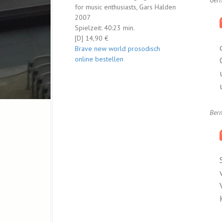
Gerh
for music enthusiasts, Gars Halden
2007
Spielzeit: 40:23 min.
[D] 14,90 €
Brave new world prosodisch
online bestellen
Bern